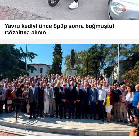
Yavru kediyi önce öpüp sonra boğmuştu!
Gözaltına alının...