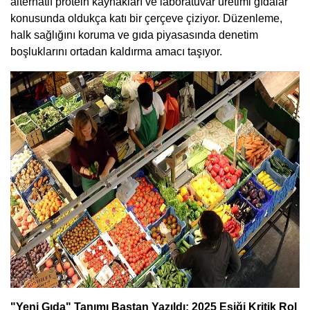
alternatif protein kaynakları ve laboratuvar üretimi gıdalar
konusunda oldukça katı bir çerçeve çiziyor. Düzenleme,
halk sağlığını koruma ve gıda piyasasında denetim
boşluklarını ortadan kaldırma amacı taşıyor.
"Yeni Gıda" Tanımı Baştan Yazıldı: 2025 Eşiği Kritik Rol