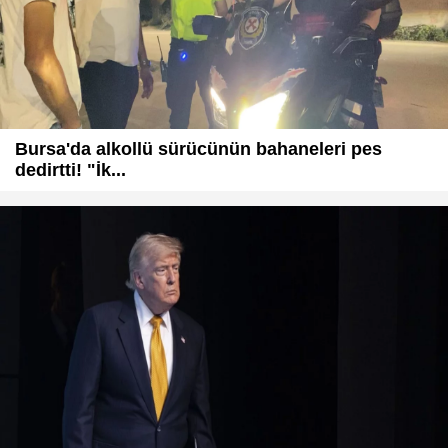
Bursa'da alkollü sürücünün bahaneleri pes
dedirtti! "İk...