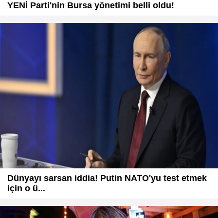
YENİ Parti'nin Bursa yönetimi belli oldu!
Dünyayı sarsan iddia! Putin NATO'yu test etmek
için o ü...