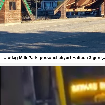
Uludağ Milli Parkı personel alıyor! Haftada 3 gün çal