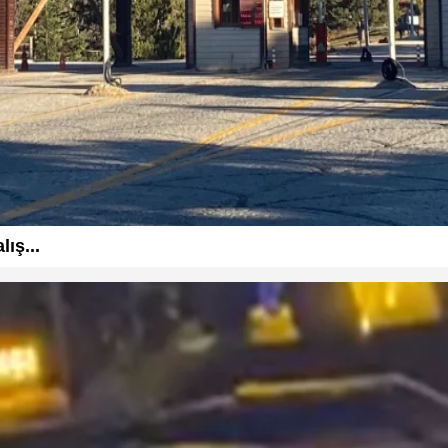
ış...