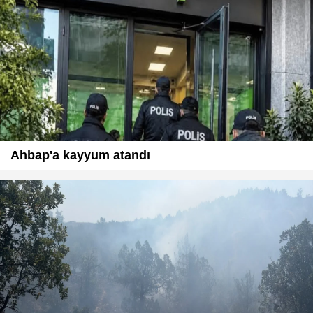
Ahbap'a kayyum atandı