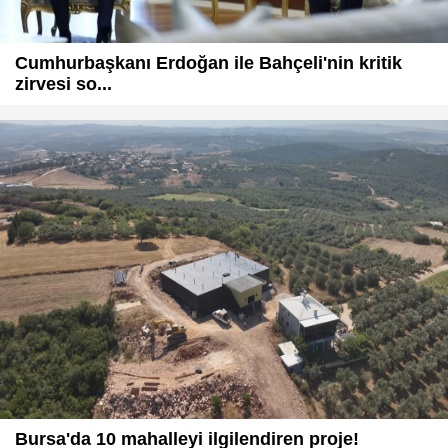
Cumhurbaşkanı Erdoğan ile Bahçeli'nin kritik
zirvesi so...
Bursa'da 10 mahalleyi ilgilendiren proje!