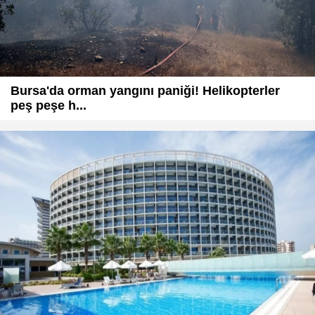
Bursa'da orman yangını paniği! Helikopterler
peş peşe h...