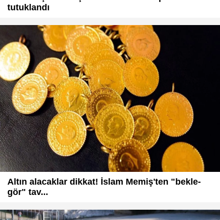
tutuklandı
Altın alacaklar dikkat! İslam Memiş'ten "bekle-
gör" tav...