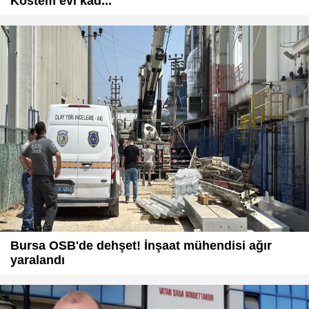
Köstem evi kad...
Bursa OSB'de dehşet! İnşaat mühendisi ağır
yaralandı