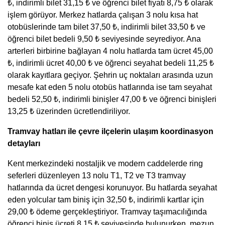
₺, indirimli bilet 31,15 ₺ ve öğrenci bilet fiyatı 8,75 ₺ olarak
işlem görüyor. Merkez hatlarda çalışan 3 nolu kısa hat
otobüslerinde tam bilet 37,50 ₺, indirimli bilet 33,50 ₺ ve
öğrenci bilet bedeli 9,50 ₺ seviyesinde seyrediyor. Ana
arterleri birbirine bağlayan 4 nolu hatlarda tam ücret 45,00
₺, indirimli ücret 40,00 ₺ ve öğrenci seyahat bedeli 11,25 ₺
olarak kayıtlara geçiyor. Şehrin uç noktaları arasında uzun
mesafe kat eden 5 nolu otobüs hatlarında ise tam seyahat
bedeli 52,50 ₺, indirimli binişler 47,00 ₺ ve öğrenci binişleri
13,25 ₺ üzerinden ücretlendiriliyor.
Tramvay hatları ile çevre ilçelerin ulaşım koordinasyon
detayları
Kent merkezindeki nostaljik ve modern caddelerde ring
seferleri düzenleyen 13 nolu T1, T2 ve T3 tramvay
hatlarında da ücret dengesi korunuyor. Bu hatlarda seyahat
eden yolcular tam biniş için 32,50 ₺, indirimli kartlar için
29,00 ₺ ödeme gerçekleştiriyor. Tramvay taşımacılığında
öğrenci biniş ücreti 8,15 ₺ seviyesinde bulunurken, mezun