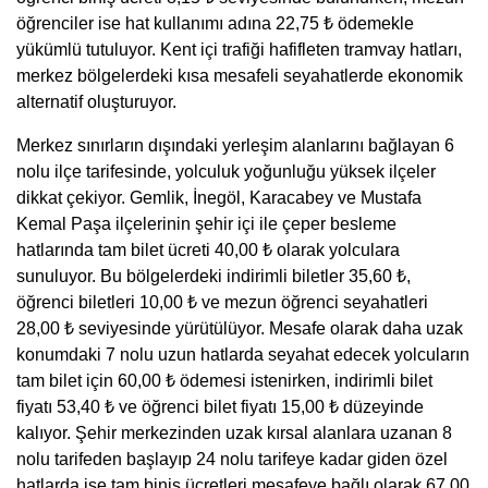
öğrenciler ise hat kullanımı adına 22,75 ₺ ödemekle
yükümlü tutuluyor. Kent içi trafiği hafifleten tramvay hatları,
merkez bölgelerdeki kısa mesafeli seyahatlerde ekonomik
alternatif oluşturuyor.
Merkez sınırların dışındaki yerleşim alanlarını bağlayan 6
nolu ilçe tarifesinde, yolculuk yoğunluğu yüksek ilçeler
dikkat çekiyor. Gemlik, İnegöl, Karacabey ve Mustafa
Kemal Paşa ilçelerinin şehir içi ile çeper besleme
hatlarında tam bilet ücreti 40,00 ₺ olarak yolculara
sunuluyor. Bu bölgelerdeki indirimli biletler 35,60 ₺,
öğrenci biletleri 10,00 ₺ ve mezun öğrenci seyahatleri
28,00 ₺ seviyesinde yürütülüyor. Mesafe olarak daha uzak
konumdaki 7 nolu uzun hatlarda seyahat edecek yolcuların
tam bilet için 60,00 ₺ ödemesi istenirken, indirimli bilet
fiyatı 53,40 ₺ ve öğrenci bilet fiyatı 15,00 ₺ düzeyinde
kalıyor. Şehir merkezinden uzak kırsal alanlara uzanan 8
nolu tarifeden başlayıp 24 nolu tarifeye kadar giden özel
hatlarda ise tam biniş ücretleri mesafeye bağlı olarak 67,00