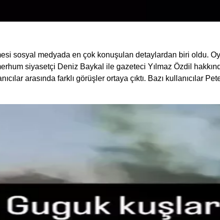
esi sosyal medyada en çok konuşulan detaylardan biri oldu. O
um siyasetçi Deniz Baykal ile gazeteci Yılmaz Özdil hakkında da
ıcılar arasında farklı görüşler ortaya çıktı. Bazı kullanıcılar Pe