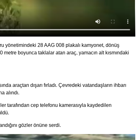
u yönetimindeki 28 AAG 008 plakalı kamyonet, dönüş
0 metre boyunca taklalar atan araç, yamacın alt kısmındaki
nda araçtan dışarı fırladı. Çevredeki vatandaşların ihbarı
na alındı.
iler tarafından cep telefonu kamerasıyla kaydedilen
üldü.
şandığını gözler önüne serdi.