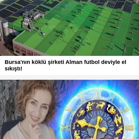
Bursa'nın köklü şirketi Alman futbol deviyle el
sıkıştı!