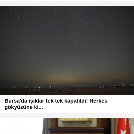
Bursa'da ışıklar tek tek kapatıldı! Herkes
gökyüzüne ki...