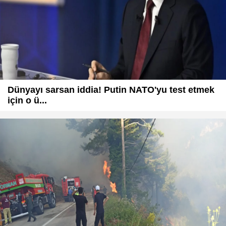
Dünyayı sarsan iddia! Putin NATO'yu test etmek
için o ü...