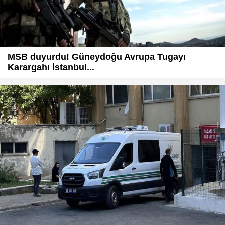
MSB duyurdu! Güneydoğu Avrupa Tugayı
Karargahı İstanbul...