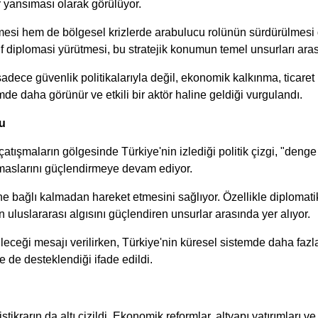
r yansıması olarak görülüyor.
esi hem de bölgesel krizlerde arabulucu rolünün sürdürülmesi d
f diplomasi yürütmesi, bu stratejik konumun temel unsurları aras
ce güvenlik politikalarıyla değil, ekonomik kalkınma, ticaret hacm
de daha görünür ve etkili bir aktör haline geldiği vurgulandı.
şu
 çatışmaların gölgesinde Türkiye'nin izlediği politik çizgi, "denge
temaslarını güçlendirmeye devam ediyor.
ne bağlı kalmadan hareket etmesini sağlıyor. Özellikle diplomati
in uluslararası algısını güçlendiren unsurlar arasında yer alıyor.
eceği mesajı verilirken, Türkiye'nin küresel sistemde daha fazl
 de desteklendiği ifade edildi.
istikrarın da altı çizildi. Ekonomik reformlar, altyapı yatırımlar