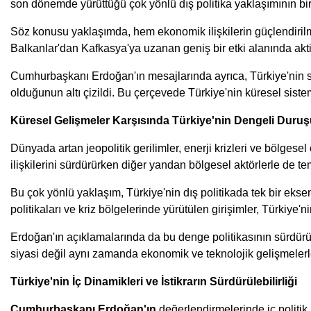
son dönemde yürüttüğü çok yönlü dış politika yaklaşımının bi
Söz konusu yaklaşımda, hem ekonomik ilişkilerin güçlendirilm
Balkanlar'dan Kafkasya'ya uzanan geniş bir etki alanında akti
Cumhurbaşkanı Erdoğan'ın mesajlarında ayrıca, Türkiye'nin sade
olduğunun altı çizildi. Bu çerçevede Türkiye'nin küresel sistem
Küresel Gelişmeler Karşısında Türkiye'nin Dengeli Duru
Dünyada artan jeopolitik gerilimler, enerji krizleri ve bölgesel
ilişkilerini sürdürürken diğer yandan bölgesel aktörlerle de 
Bu çok yönlü yaklaşım, Türkiye'nin dış politikada tek bir ekse
politikaları ve kriz bölgelerinde yürütülen girişimler, Türkiye'n
Erdoğan'ın açıklamalarında da bu denge politikasının sürdürül
siyasi değil aynı zamanda ekonomik ve teknolojik gelişmelerle
Türkiye'nin İç Dinamikleri ve İstikrarın Sürdürülebilirliği
Cumhurbaşkanı Erdoğan'ın
değerlendirmelerinde iç politik 