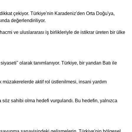
ikkat çekiyor. Türkiye'nin Karadeniz'den Orta Doğu'ya,
ında değerlendiriliyor.
i ve uluslararası iş birlikleriyle de istikrar üreten bir ülke
 siyaseti" olarak tanımlanıyor. Türkiye, bir yandan Batı ile
k müzakerelerde aktif rol üstlenilmesi, insani yardım
a söz sahibi olma hedefi vurgulandı. Bu hedefin, yalnızca
ı ve savunma sanayisindeki gelişmelerin, Türkiye'nin bölgesel