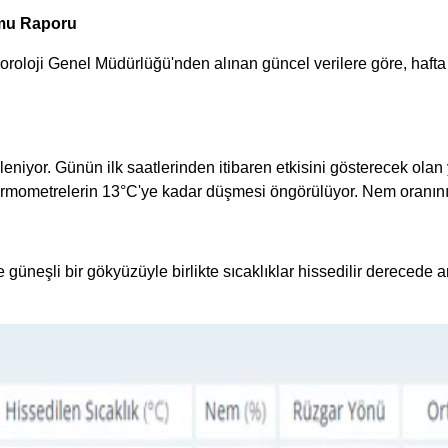
umu Raporu
teoroloji Genel Müdürlüğü'nden alınan güncel verilere göre, haft
niyor. Günün ilk saatlerinden itibaren etkisini gösterecek ola
termometrelerin 13°C'ye kadar düşmesi öngörülüyor. Nem oranını
e güneşli bir gökyüzüyle birlikte sıcaklıklar hissedilir derecede 