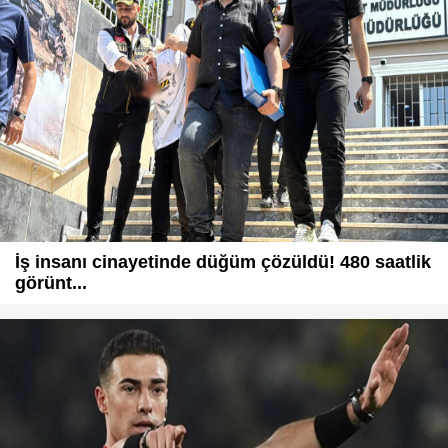
İş insanı cinayetinde düğüm çözüldü! 480 saatlik
görünt...