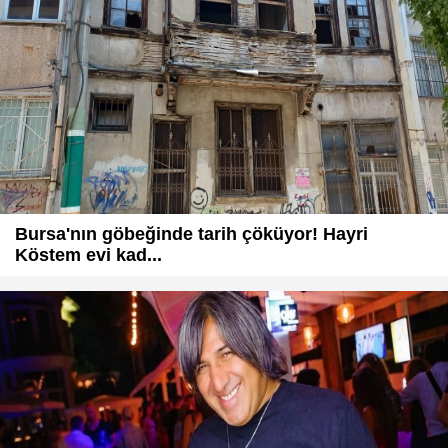
Bursa'nın göbeğinde tarih çöküyor! Hayri
Köstem evi kad...