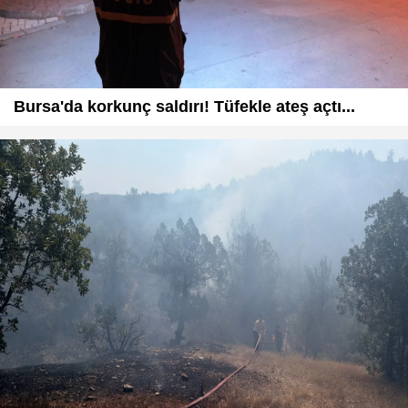
Bursa'da korkunç saldırı! Tüfekle ateş açtı...