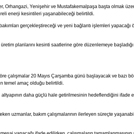
r, Orhangazi, Yenişehir ve Mustafakemalpaşa başta olmak üzere 
 enerji kesintileri yaşanabileceği belirtildi.
 bakımları gerçekleştireceği ve yeni bağlantı işlemleri yapacağı ö
 üretim planlarını kesinti saatlerine göre düzenlemeye başladığı
a göre çalışmalar 20 Mayıs Çarşamba günü başlayacak ve bazı
n temel amaç olduğu belirtildi.
şı altyapının daha güçlü hale getirilmesinin hedeflendiğini ifade 
eken uzmanlar, bakım çalışmalarının ilerleyen süreçte yaşanabi
mesai yapacağı ifade edilirken, çalışmaların tamamlanmasının a