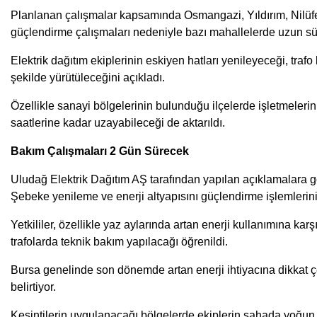
Planlanan çalışmalar kapsamında Osmangazi, Yıldırım, Nilüfe
güçlendirme çalışmaları nedeniyle bazı mahallelerde uzun süreli
Elektrik dağıtım ekiplerinin eskiyen hatları yenileyeceği, trafo
şekilde yürütüleceğini açıkladı.
Özellikle sanayi bölgelerinin bulunduğu ilçelerde işletmelerin
saatlerine kadar uzayabileceği de aktarıldı.
Bakım Çalışmaları 2 Gün Sürecek
Uludağ Elektrik Dağıtım AŞ tarafından yapılan açıklamalar
Şebeke yenileme ve enerji altyapısını güçlendirme işlemlerini
Yetkililer, özellikle yaz aylarında artan enerji kullanımına kar
trafolarda teknik bakım yapılacağı öğrenildi.
Bursa genelinde son dönemde artan enerji ihtiyacına dikkat ç
belirtiyor.
Kesintilerin uygulanacağı bölgelerde ekiplerin sahada yoğun 