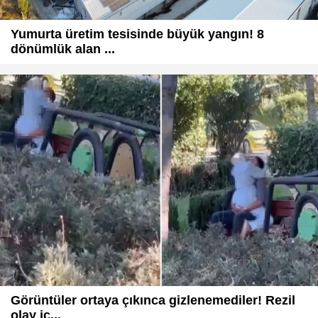
Yumurta üretim tesisinde büyük yangın! 8
dönümlük alan ...
Görüntüler ortaya çıkınca gizlenemediler! Rezil
olay iç...