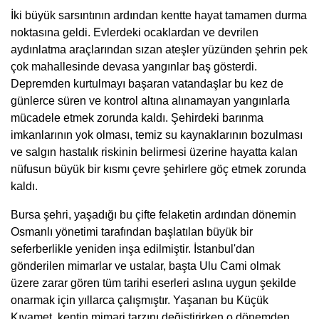
İki büyük sarsıntının ardından kentte hayat tamamen durma
noktasına geldi. Evlerdeki ocaklardan ve devrilen
aydınlatma araçlarından sızan ateşler yüzünden şehrin pek
çok mahallesinde devasa yangınlar baş gösterdi.
Depremden kurtulmayı başaran vatandaşlar bu kez de
günlerce süren ve kontrol altına alınamayan yangınlarla
mücadele etmek zorunda kaldı. Şehirdeki barınma
imkanlarının yok olması, temiz su kaynaklarının bozulması
ve salgın hastalık riskinin belirmesi üzerine hayatta kalan
nüfusun büyük bir kısmı çevre şehirlere göç etmek zorunda
kaldı.
Bursa şehri, yaşadığı bu çifte felaketin ardından dönemin
Osmanlı yönetimi tarafından başlatılan büyük bir
seferberlikle yeniden inşa edilmiştir. İstanbul'dan
gönderilen mimarlar ve ustalar, başta Ulu Cami olmak
üzere zarar gören tüm tarihi eserleri aslına uygun şekilde
onarmak için yıllarca çalışmıştır. Yaşanan bu Küçük
Kıyamet, kentin mimari tarzını değiştirirken o dönemden