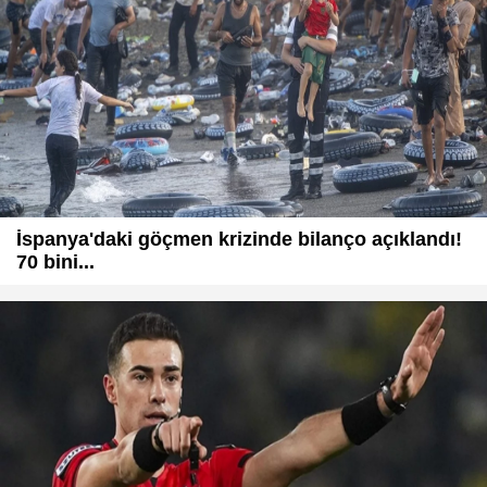
İspanya'daki göçmen krizinde bilanço açıklandı!
70 bini...