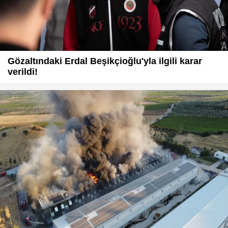
Gözaltındaki Erdal Beşikçioğlu'yla ilgili karar
verildi!