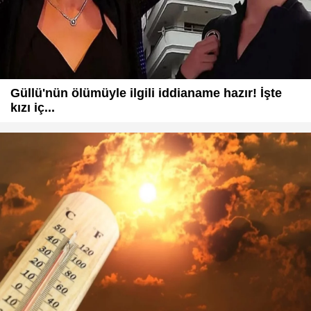
Güllü'nün ölümüyle ilgili iddianame hazır! İşte
kızı iç...