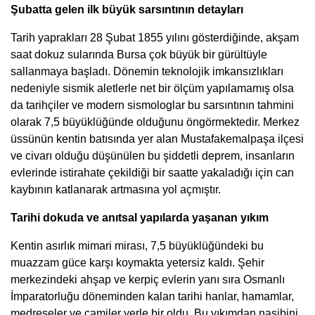
Şubatta gelen ilk büyük sarsıntının detayları
Tarih yaprakları 28 Şubat 1855 yılını gösterdiğinde, akşam
saat dokuz sularında Bursa çok büyük bir gürültüyle
sallanmaya başladı. Dönemin teknolojik imkansızlıkları
nedeniyle sismik aletlerle net bir ölçüm yapılamamış olsa
da tarihçiler ve modern sismologlar bu sarsıntının tahmini
olarak 7,5 büyüklüğünde olduğunu öngörmektedir. Merkez
üssünün kentin batısında yer alan Mustafakemalpaşa ilçesi
ve civarı olduğu düşünülen bu şiddetli deprem, insanların
evlerinde istirahate çekildiği bir saatte yakaladığı için can
kaybının katlanarak artmasına yol açmıştır.
Tarihi dokuda ve anıtsal yapılarda yaşanan yıkım
Kentin asırlık mimari mirası, 7,5 büyüklüğündeki bu
muazzam güce karşı koymakta yetersiz kaldı. Şehir
merkezindeki ahşap ve kerpiç evlerin yanı sıra Osmanlı
İmparatorluğu döneminden kalan tarihi hanlar, hamamlar,
medreseler ve camiler yerle bir oldu. Bu yıkımdan nasibini