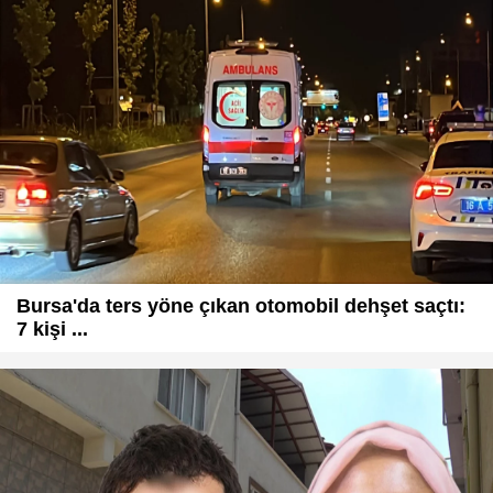
Bursa'da ters yöne çıkan otomobil dehşet saçtı:
7 kişi ...