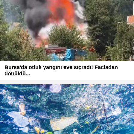
Bursa'da otluk yangını eve sıçradı! Faciadan
dönüldü...