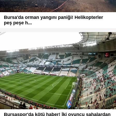
Bursa'da orman yangını paniği! Helikopterler
peş peşe h...
Bursaspor'da kötü haber! İki oyuncu sahalardan