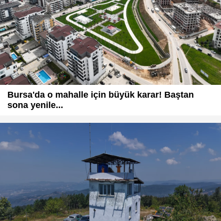
Bursa'da o mahalle için büyük karar! Baştan
sona yenile...