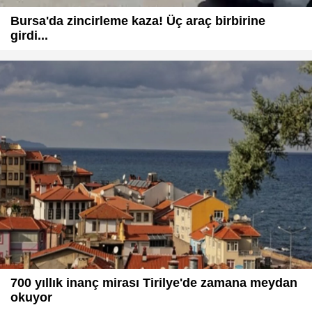
Bursa'da zincirleme kaza! Üç araç birbirine
girdi...
700 yıllık inanç mirası Tirilye'de zamana meydan
okuyor