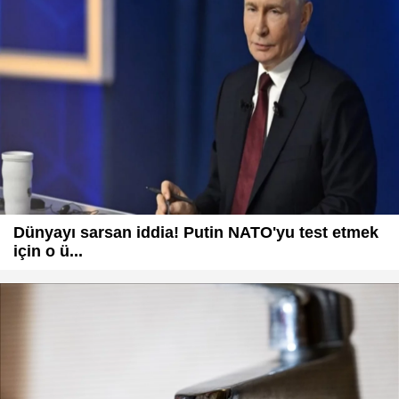
Dünyayı sarsan iddia! Putin NATO'yu test etmek
için o ü...