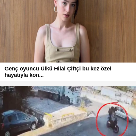
Genç oyuncu Ülkü Hilal Çiftçi bu kez özel
hayatıyla kon...