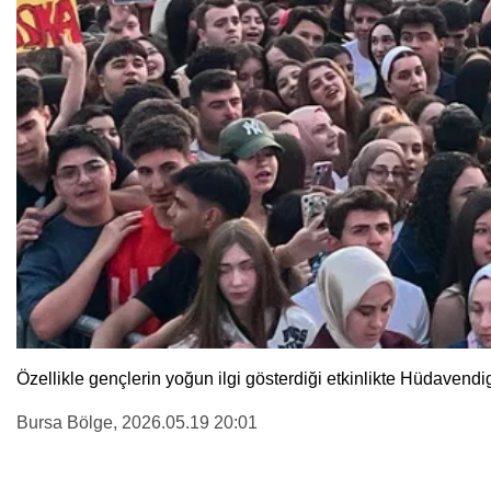
Özellikle gençlerin yoğun ilgi gösterdiği etkinlikte Hüdavend
Bursa Bölge
, 2026.05.19 20:01