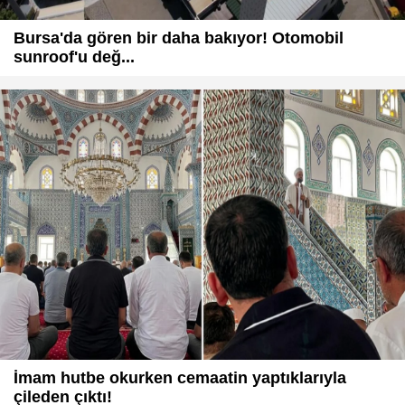
Bursa'da gören bir daha bakıyor! Otomobil
sunroof'u değ...
İmam hutbe okurken cemaatin yaptıklarıyla
çileden çıktı!