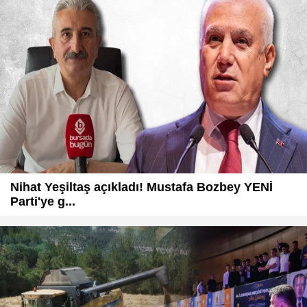
Nihat Yeşiltaş açıkladı! Mustafa Bozbey YENİ
Parti'ye g...