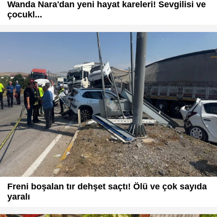
Wanda Nara'dan yeni hayat kareleri! Sevgilisi ve
çocukl...
Freni boşalan tır dehşet saçtı! Ölü ve çok sayıda
yaralı