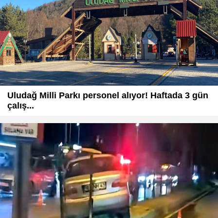
Uludağ Milli Parkı personel alıyor! Haftada 3 gün
çalış...