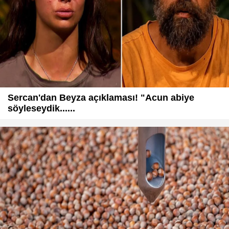
Sercan'dan Beyza açıklaması! "Acun abiye
söyleseydik......