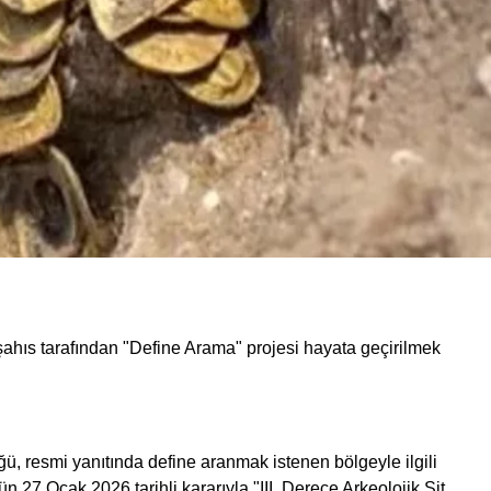
li şahıs tarafından "Define Arama" projesi hayata geçirilmek
ü, resmi yanıtında define aranmak istenen bölgeyle ilgili
 27 Ocak 2026 tarihli kararıyla "III. Derece Arkeolojik Sit