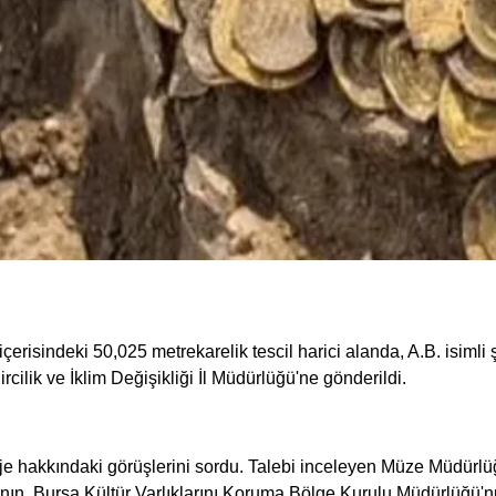
ı içerisindeki 50,025 metrekarelik tescil harici alanda, A.B. isim
rcilik ve İklim Değişikliği İl Müdürlüğü'ne gönderildi.
oje hakkındaki görüşlerini sordu. Talebi inceleyen Müze Müdürlüğ
nın, Bursa Kültür Varlıklarını Koruma Bölge Kurulu Müdürlüğü'nün