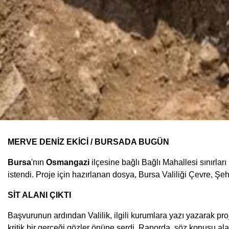
MERVE DENİZ EKİCİ / BURSADA BUGÜN
Bursa
'nın
Osmangazi
ilçesine bağlı Bağlı Mahallesi sınırlar
istendi. Proje için hazırlanan dosya, Bursa Valiliği Çevre, Şehi
SİT ALANI ÇIKTI
Başvurunun ardından Valilik, ilgili kurumlara yazı yazarak pr
kritik bir gerçeği gözler önüne serdi. Raporda, söz konusu ala