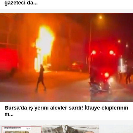
gazeteci da...
Bursa'da iş yerini alevler sardı! İtfaiye ekiplerinin
m...