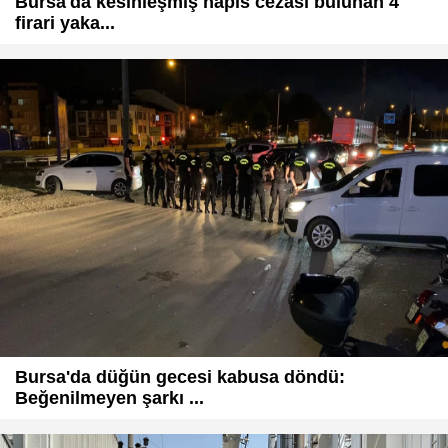
Bursa'da kesinleşmiş hapis cezası bulunan 4
firari yaka...
Bursa'da düğün gecesi kabusa döndü:
Beğenilmeyen şarkı ...