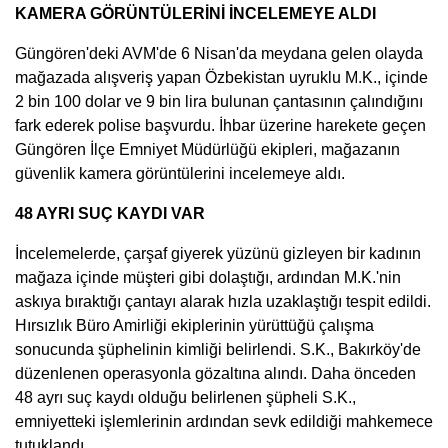
KAMERA GÖRÜNTÜLERİNİ İNCELEMEYE ALDI
Güngören'deki AVM'de 6 Nisan'da meydana gelen olayda
mağazada alışveriş yapan Özbekistan uyruklu M.K., içinde
2 bin 100 dolar ve 9 bin lira bulunan çantasının çalındığını
fark ederek polise başvurdu. İhbar üzerine harekete geçen
Güngören İlçe Emniyet Müdürlüğü ekipleri, mağazanın
güvenlik kamera görüntülerini incelemeye aldı.
48 AYRI SUÇ KAYDI VAR
İncelemelerde, çarşaf giyerek yüzünü gizleyen bir kadının
mağaza içinde müşteri gibi dolaştığı, ardından M.K.'nin
askıya bıraktığı çantayı alarak hızla uzaklaştığı tespit edildi.
Hırsızlık Büro Amirliği ekiplerinin yürüttüğü çalışma
sonucunda şüphelinin kimliği belirlendi. S.K., Bakırköy'de
düzenlenen operasyonla gözaltına alındı. Daha önceden
48 ayrı suç kaydı olduğu belirlenen şüpheli S.K.,
emniyetteki işlemlerinin ardından sevk edildiği mahkemece
tutuklandı.