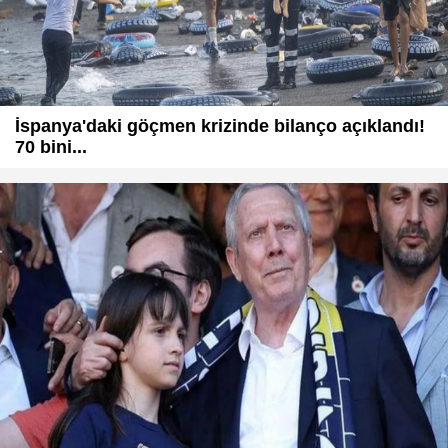
İspanya'daki göçmen krizinde bilanço açıklandı!
70 bini...