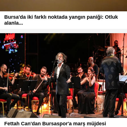
Bursa'da iki farklı noktada yangın paniği: Otluk
alanla...
Fettah Can'dan Bursaspor'a marş müjdesi