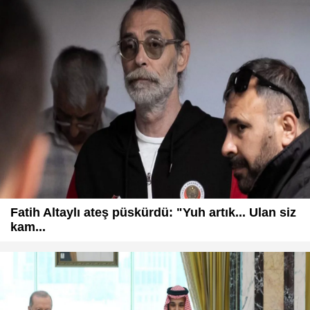
Fatih Altaylı ateş püskürdü: "Yuh artık... Ulan siz
kam...