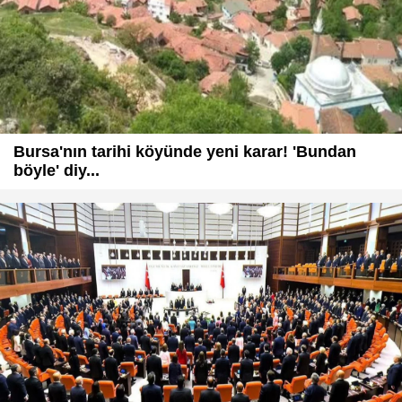
Bursa'nın tarihi köyünde yeni karar! 'Bundan
böyle' diy...