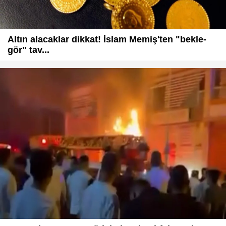
Altın alacaklar dikkat! İslam Memiş'ten "bekle-
gör" tav...