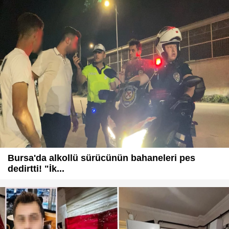
Bursa'da alkollü sürücünün bahaneleri pes
dedirtti! "İk...