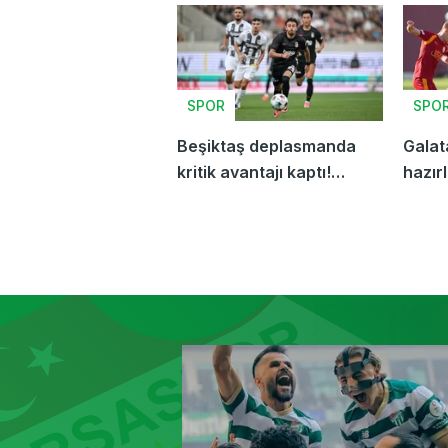
SPOR
SPO
Beşiktaş deplasmanda
Galat
kritik avantajı kaptı!
hazır
Avrupa Ligi...
ediyo