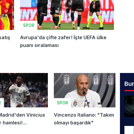
SPOR
satış
Avrupa'da çifte zafer! İşte UEFA ülke
puanı sıralaması
Bu
R
SPOR
Madrid'den Vinicius
Vincenzo Italiano: "Takım
r hamlesi!
olmayı başardık"
eğini 203...