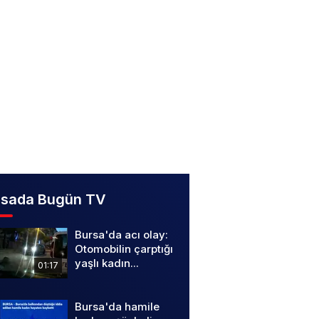
rsada Bugün TV
Bursa'da acı olay:
Otomobilin çarptığı
yaşlı kadın...
01:17
Bursa'da hamile