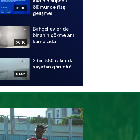
kadının şüpheli
ölümünde flaş
01:30
gelişme!
Bahçelievler'de
binanın çökme anı
kamerada
00:10
2 bin 550 rakımda
şaşırtan görüntü!
01:05