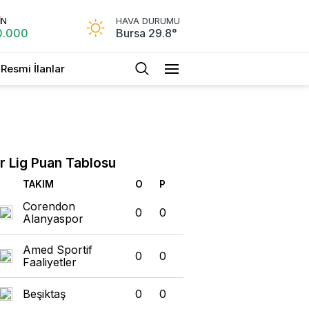
İN
HAVA DURUMU
0.000
Bursa 29.8°
Resmi İlanlar
r Lig Puan Tablosu
TAKIM
O
P
Corendon
0
0
Alanyaspor
Amed Sportif
0
0
Faaliyetler
Beşiktaş
0
0