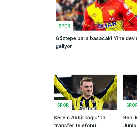
SPOR
Göztepe para basacak! Yine dev 
geliyor
SPOR
SPO
Kerem Aktürkoğlu'na
Real 
transfer telefonu!
Junio
Gelec