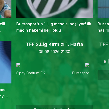
lli
Bursaspor'un 1. Lig mesaisi başlıyor! İlk
Bursa
.
maçın hakemi belli oldu
hazırl
TFF 2.Lig Kırmızı 1. Hafta
TFF 
09.08.2026 21:30
.
-
Sipay Bodrum FK
Bursaspor
eme
ayı