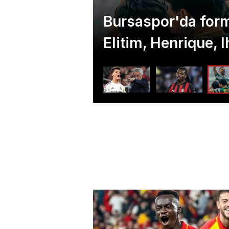
lli oldu!
Resmi imzayı attı!
şaşırttı