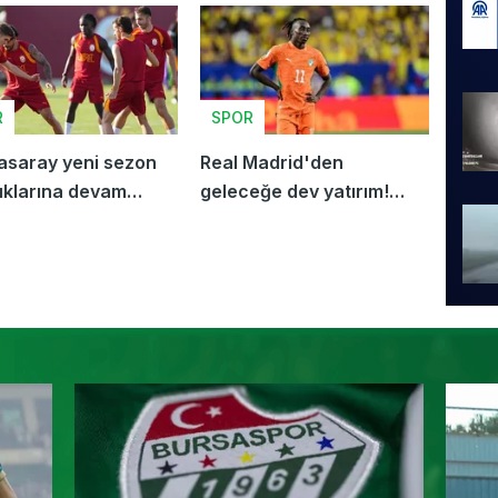
R
SPOR
asaray yeni sezon
Real Madrid'den
lıklarına devam
geleceğe dev yatırım!
r
Yılın genç yıldız...