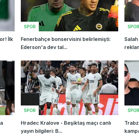
SPOR
SPO
r! İlk
Fenerbahçe bonservisini belirlemişti:
Salah ayağının tozuyla Trabzonspo
Ederson'a dev tal...
reklam
SPOR
SPO
na
Hradec Kralove - Beşiktaş maçı canlı
Trabz
yayın bilgileri: B...
kampan