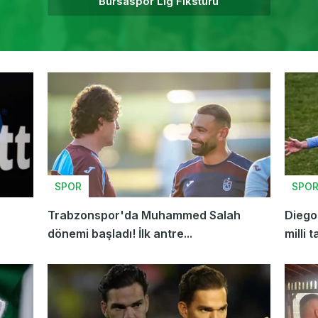
Bursaspor Lig Fikstürü
SPOR
SPO
Trabzonspor'da Muhammed Salah
Diego 
dönemi başladı! İlk antre...
milli t