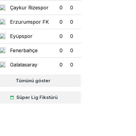
Çaykur Rizespor
0
0
anya bu iddiayı konuşuyor! Mour
Erzurumspor FK
0
0
a Güler kararı gündem oldu
Eyüpspor
0
0
Fenerbahçe
0
0
Galatasaray
0
0
Tümünü göster
Süper Lig Fikstürü