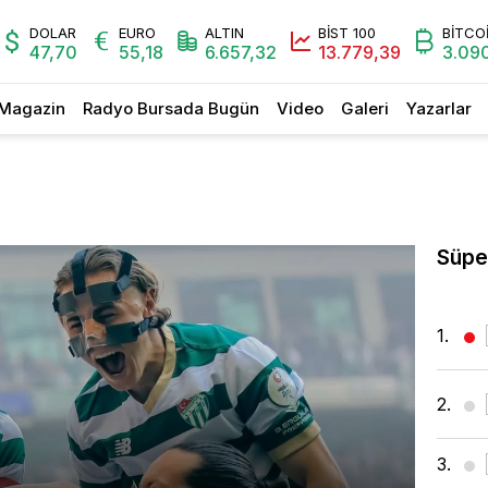
DOLAR
EURO
ALTIN
BİST 100
BİTCO
47,70
55,18
6.657,32
13.779,39
3.09
Magazin
Radyo Bursada Bugün
Video
Galeri
Yazarlar
Süpe
1.
2.
3.