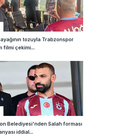
R
r
 filmi çekimi...
R
on Belediyesi'nden Salah forması
yası iddial...