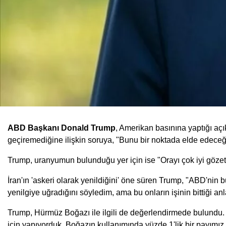
ABD Başkanı Donald Trump
, Amerikan basınına yaptığı aç
geçiremediğine ilişkin soruya, "Bunu bir noktada elde edeceğiz
Trump, uranyumun bulunduğu yer için ise "Orayı çok iyi gözeti
İran'ın 'askeri olarak yenildiğini' öne süren Trump, "ABD'ni
yenilgiye uğradığını söyledim, ama bu onların işinin bittiği anl
Trump, Hürmüz Boğazı ile ilgili de değerlendirmede bulundu. 
için yapıyorduk. Boğazın kullanımında yüzde 1'lik bir payımız v