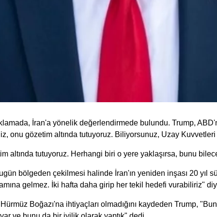
ıklamada, İran'a yönelik değerlendirmede bulundu. Trump, ABD'ni
, onu gözetim altında tutuyoruz. Biliyorsunuz, Uzay Kuvvetleri di
m altında tutuyoruz. Herhangi biri o yere yaklaşırsa, bunu bilec
n bugün bölgeden çekilmesi halinde İran'ın yeniden inşası 20 yı
amına gelmez. İki hafta daha girip her tekil hedefi vurabiliriz" di
Hürmüz Boğazı'na ihtiyaçları olmadığını kaydeden Trump, "Bunu 
ar ve bunu da bir iyilik olarak yaptık" dedi.