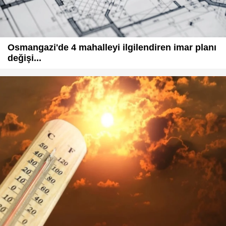
Osmangazi'de 4 mahalleyi ilgilendiren imar planı
değişi...