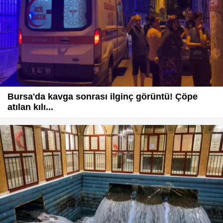
Bursa'da kavga sonrası ilginç görüntü! Çöpe
atılan kılı...