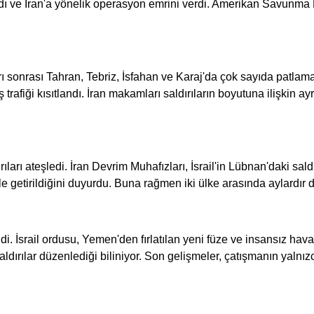
ı ve İran'a yönelik operasyon emrini verdi. Amerikan Savunma B
ları sonrası Tahran, Tebriz, İsfahan ve Karaj'da çok sayıda patl
trafiği kısıtlandı. İran makamları saldırıların boyutuna ilişkin a
saldırıları ateşledi. İran Devrim Muhafızları, İsrail'in Lübnan'daki 
ale getirildiğini duyurdu. Buna rağmen iki ülke arasında aylard
i. İsrail ordusu, Yemen'den fırlatılan yeni füze ve insansız hava 
dırılar düzenlediği biliniyor. Son gelişmeler, çatışmanın yalnız