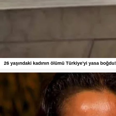
26 yaşındaki kadının ölümü Türkiye'yi yasa boğdu! 