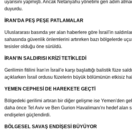
uyarısını yapmıştı. Ancak Netanyahu yönetimi geri adım atmad
duyurdu.
İRAN'DA PEŞ PEŞE PATLAMALAR
Uluslararası basında yer alan haberlere göre İsrail'in saldırı
sahasında güvenlik önlemlerini artırırken bazı bölgelerde uçuş 
tesisler olduğu öne sürüldü.
İRAN'IN SALDIRISI KRİZİ TETİKLEDİ
Gerilimin fitilini İran'ın İsrail'e karşı başlattığı balistik füze 
açıklarken İsrail ordusu füzelerin büyük bölümünün etkisiz h
YEMEN CEPHESİ DE HAREKETE GEÇTİ
Bölgedeki gerilimi artıran bir diğer gelişme ise Yemen'den geld
daha önce Tel Aviv ve Ben Gurion Havalimanı'nı hedef alan sal
endişeleri güçlendirdi.
BÖLGESEL SAVAŞ ENDİŞESİ BÜYÜYOR