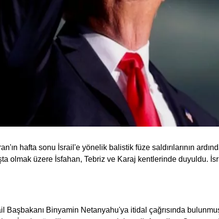
ran'ın hafta sonu İsrail'e yönelik balistik füze saldırılarının ard
olmak üzere İsfahan, Tebriz ve Karaj kentlerinde duyuldu. İsrai
rail Başbakanı Binyamin Netanyahu'ya itidal çağrısında bulunmuş