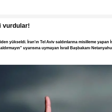
i vurdular!
n yükseldi. İran'ın Tel Aviv saldırılarına misilleme yapan İs
n "Saldırmayın" uyarısına uymayan İsrail Başbakanı Netanyah