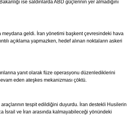
akanlığı ise saldırılarda ABD güçlerinin yer almadığını
ama meydana geldi. İran yönetimi başkent çevresindeki hava
yrıntılı açıklama yapmazken, hedef alınan noktaların askeri
saldırılarına yanıt olarak füze operasyonu düzenlediklerini
ır devam eden ateşkes mekanizması çöktü.
araçlarının tespit edildiğini duyurdu. İran destekli Husilerin
ca İsrail ve İran arasında kalmayabileceği yönündeki