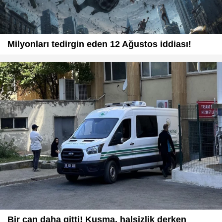
Milyonları tedirgin eden 12 Ağustos iddiası!
Bir can daha gitti! Kusma, halsizlik derken