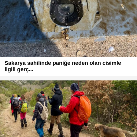
Sakarya sahilinde paniğe neden olan cisimle
ilgili gerç...