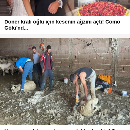
Döner kralı oğlu için kesenin ağzını açtı! Como
Gölü'nd...