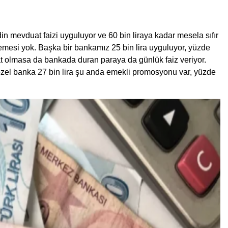
n mevduat faizi uyguluyor ve 60 bin liraya kadar mesela sıfır
lemesi yok. Başka bir bankamız 25 bin lira uyguluyor, yüzde
at olmasa da bankada duran paraya da günlük faiz veriyor.
 özel banka 27 bin lira şu anda emekli promosyonu var, yüzde