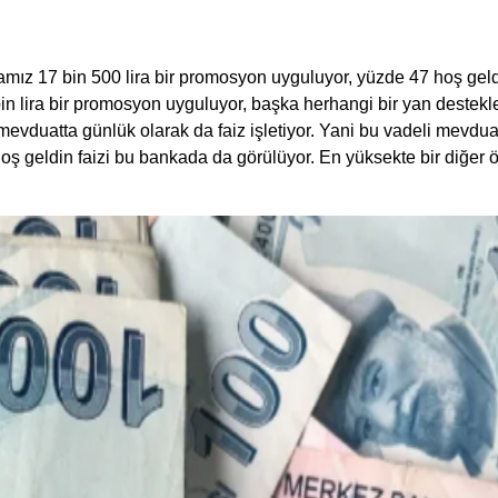
mız 17 bin 500 lira bir promosyon uyguluyor, yüzde 47 hoş geldi
 bin lira bir promosyon uyguluyor, başka herhangi bir yan destek
evduatta günlük olarak da faiz işletiyor. Yani bu vadeli mevdu
hoş geldin faizi bu bankada da görülüyor. En yüksekte bir diğer