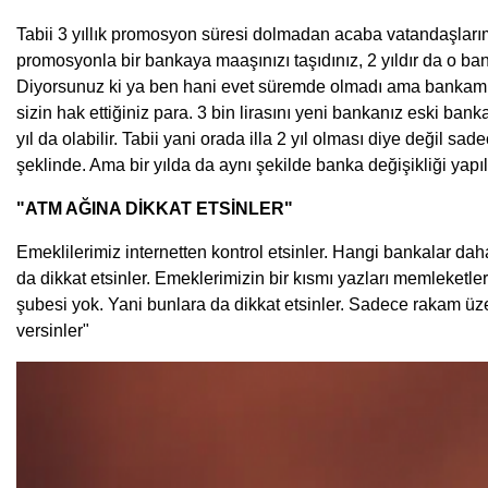
Tabii 3 yıllık promosyon süresi dolmadan acaba vatandaşlarımız
promosyonla bir bankaya maaşınızı taşıdınız, 2 yıldır da o ba
Diyorsunuz ki ya ben hani evet süremde olmadı ama bankamı deği
sizin hak ettiğiniz para. 3 bin lirasını yeni bankanız eski bank
yıl da olabilir. Tabii yani orada illa 2 yıl olması diye değil sa
şeklinde. Ama bir yılda da aynı şekilde banka değişikliği yapıla
"ATM AĞINA DİKKAT ETSİNLER"
Emeklilerimiz internetten kontrol etsinler. Hangi bankalar dah
da dikkat etsinler. Emeklerimizin bir kısmı yazları memleketleri
şubesi yok. Yani bunlara da dikkat etsinler. Sadece rakam üz
versinler"