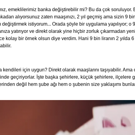
, emeklilerimiz banka değiştirebilir mi? Bu da çok soruluyor. Eve
nkadan alıyorsunuz zaten maaşınızı, 2 yıl geçmiş ama sizin 9 bin
ştirmek istiyorum... Orada şöyle bir uygulama yapılıyor; o 9 bin 
anıza yatırıyor ve direkt olarak yine hiçbir zorluk çıkarmadan yen
dece kolay bir örnek olsun diye verdim. Hani 9 bin liranın 2 yılda 6
bilir.
a kendileri için uygun? Direkt olarak maaşlarını taşıyabilir. Am
nde geçiriyorlar. İşte başka şehirlere, küçük şehirlere, ilçelere 
erinden değil hem şube ağı hem o şubenin size yaklaşımı bunlar d