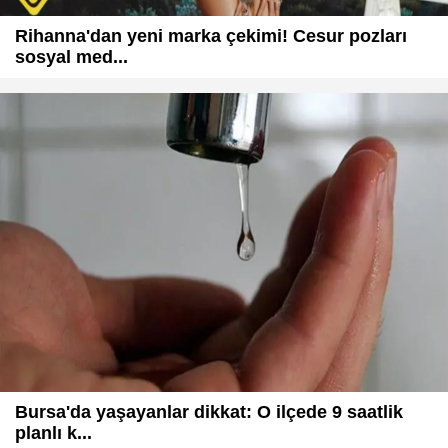
Rihanna'dan yeni marka çekimi! Cesur pozları
sosyal med...
Bursa'da yaşayanlar dikkat: O ilçede 9 saatlik
planlı k...