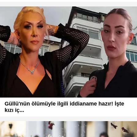
Güllü'nün ölümüyle ilgili iddianame hazır! İşte
kızı iç...