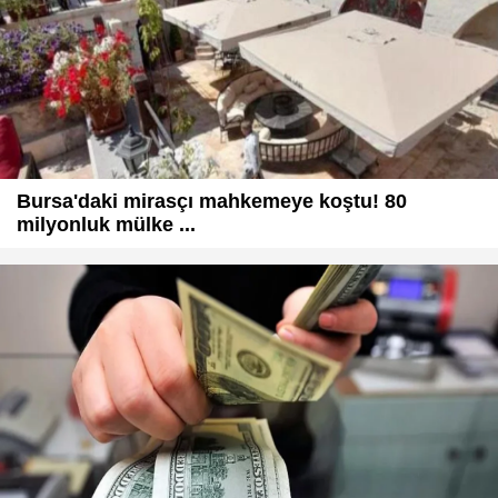
Bursa'daki mirasçı mahkemeye koştu! 80
milyonluk mülke ...