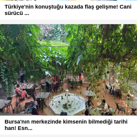
Türkiye'nin konuştuğu kazada flaş gelişme! Cani
sürücü ...
Bursa'nın merkezinde kimsenin bilmediği tarihi
han! Esn...