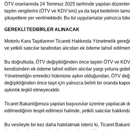
ÖTV oranlarında 24 Temmuz 2025 tarihinde yapılan düzenlemeni
taşıtın vergilerini (ÖTV ve KDV'sini) ya da taşıt bedelinin ta
şikayetlere yer verilmektedir. Bu tür uygulamalar yalnızca tük
GEREKLİ TEDBİRLER ALINACAK
Motorlu Kara Taşıtlarının Ticareti Hakkında Yönetmelik gereğince
ve yetkili satıcılar tarafından alıcıdan ek ödeme tahsil edilm
Bu doğrultuda, ÖTV değişikliğinden önce taşıtın ÖTV ve KDV
kendisinden ek ödeme tahsil edilen alıcılar yargı yoluna gideb
Yönetmeliğin emredici hükmüne aykırı olduğundan, ÖTV değişik
değişikliğinden önce taşıt için yalnızca belirli bir oranda kap
aykırılık teşkil etmeyecektir.
Ticaret Bakanlığımıza yapılan başvurular üzerine yapılacak de
edilmediğinin tespit edilmesi halinde, yetkili satıcılar hakkınd
Bu vesileyle bir kez daha hatırlatmak isteriz ki, Ticaret Bakan