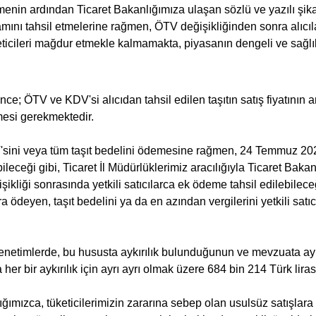
n ardından Ticaret Bakanlığımıza ulaşan sözlü ve yazılı şikaye
mamını tahsil etmelerine rağmen, ÖTV değişikliğinden sonra alıcıl
eticileri mağdur etmekle kalmamakta, piyasanın dengeli ve sağlık
; ÖTV ve KDV'si alıcıdan tahsil edilen taşıtın satış fiyatının arttı
emesi gerekmektedir.
'sini veya tüm taşıt bedelini ödemesine rağmen, 24 Temmuz 202
ileceği gibi, Ticaret İl Müdürlüklerimiz aracılığıyla Ticaret Baka
liği sonrasında yetkili satıcılarca ek ödeme tahsil edilebilec
ora ödeyen, taşıt bedelini ya da en azından vergilerini yetkili s
netimlerde, bu hususta aykırılık bulunduğunun ve mevzuata aykırı
a her bir aykırılık için ayrı ayrı olmak üzere 684 bin 214 Türk lir
lığımızca, tüketicilerimizin zararına sebep olan usulsüz satışlar