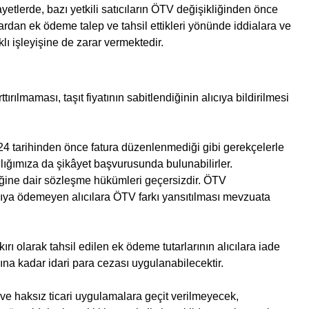
tlerde, bazı yetkili satıcıların ÖTV değişikliğinden önce
ardan ek ödeme talep ve tahsil ettikleri yönünde iddialara ve
lı işleyişine de zarar vermektedir.
rılmaması, taşıt fiyatının sabitlendiğinin alıcıya bildirilmesi
4 tarihinden önce fatura düzenlenmediği gibi gerekçelerle
nlığımıza da şikâyet başvurusunda bulunabilirler.
eğine dair sözleşme hükümleri geçersizdir. ÖTV
atıcıya ödemeyen alıcılara ÖTV farkı yansıtılması mevzuata
 olarak tahsil edilen ek ödeme tutarlarının alıcılara iade
asına kadar idari para cezası uygulanabilecektir.
a ve haksız ticari uygulamalara geçit verilmeyecek,