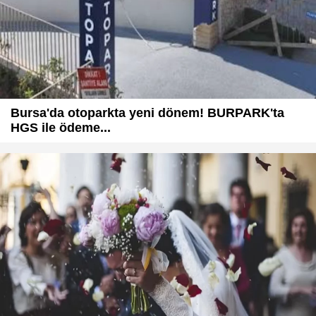
Bursa'da otoparkta yeni dönem! BURPARK'ta
HGS ile ödeme...