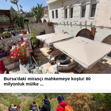
Bursa'daki mirasçı mahkemeye koştu! 80
milyonluk mülke ...