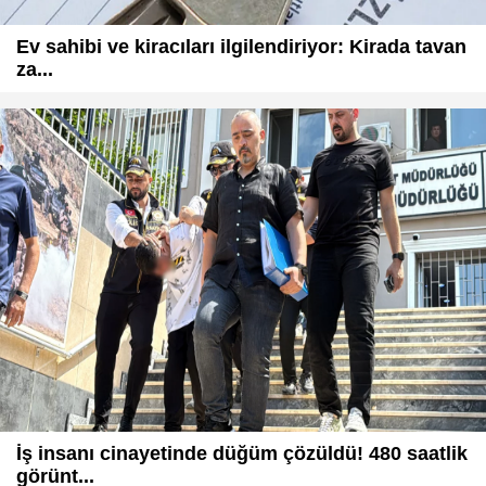
Ev sahibi ve kiracıları ilgilendiriyor: Kirada tavan
za...
İş insanı cinayetinde düğüm çözüldü! 480 saatlik
görünt...