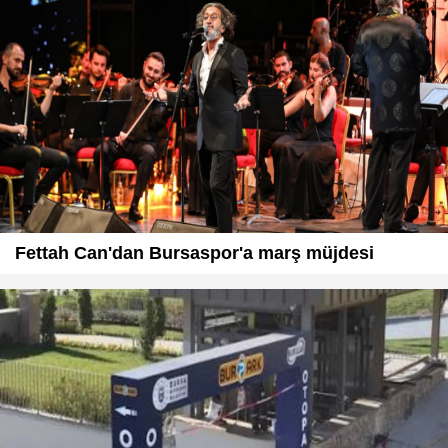
Fettah Can'dan Bursaspor'a marş müjdesi