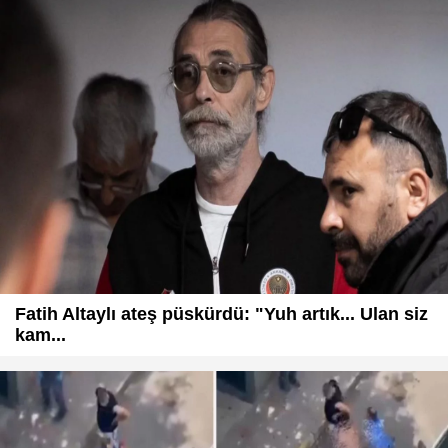
Fatih Altaylı ateş püskürdü: "Yuh artık... Ulan siz
kam...