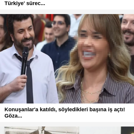
Türkiye' sürec...
Konuşanlar'a katıldı, söyledikleri başına iş açtı!
Göza...