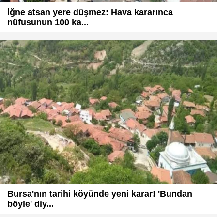
İğne atsan yere düşmez: Hava kararınca
nüfusunun 100 ka...
Bursa'nın tarihi köyünde yeni karar! 'Bundan
böyle' diy...