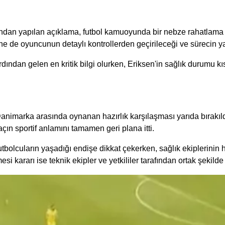
an yapılan açıklama, futbol kamuoyunda bir nebze rahatlama yar
ne de oyuncunun detaylı kontrollerden geçirileceği ve sürecin yakı
ndan gelen en kritik bilgi olurken, Eriksen'in sağlık durumu k
 Danimarka arasında oynanan hazırlık karşılaşması yarıda bırakı
n sportif anlamını tamamen geri plana itti.
tbolcuların yaşadığı endişe dikkat çekerken, sağlık ekiplerinin
 kararı ise teknik ekipler ve yetkililer tarafından ortak şekilde 