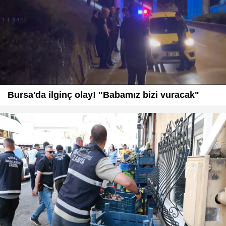
Bursa'da ilginç olay! "Babamız bizi vuracak"