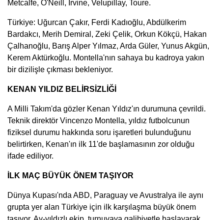
Metcalfe, O'Neill, Irvine, Velupillay, Toure.
Türkiye: Uğurcan Çakır, Ferdi Kadıoğlu, Abdülkerim
Bardakcı, Merih Demiral, Zeki Çelik, Orkun Kökçü, Hakan
Çalhanoğlu, Barış Alper Yılmaz, Arda Güler, Yunus Akgün,
Kerem Aktürkoğlu. Montella'nın sahaya bu kadroya yakın
bir dizilişle çıkması bekleniyor.
KENAN YILDIZ BELİRSİZLİĞİ
A Milli Takım'da gözler Kenan Yıldız'ın durumuna çevrildi.
Teknik direktör Vincenzo Montella, yıldız futbolcunun
fiziksel durumu hakkında soru işaretleri bulunduğunu
belirtirken, Kenan'ın ilk 11'de başlamasının zor olduğu
ifade ediliyor.
İLK MAÇ BÜYÜK ÖNEM TAŞIYOR
Dünya Kupası'nda ABD, Paraguay ve Avustralya ile aynı
grupta yer alan Türkiye için ilk karşılaşma büyük önem
taşıyor. Ay-yıldızlı ekip, turnuvaya galibiyetle başlayarak