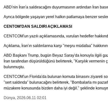
ABD'nin İran'a saldıracağını duyurmasının ardından İran basın
Ayrıca bölgede yaşayan yerel halkın patlamaya benzer sesler 
CENTOM'DAN SALDIRI AÇIKLAMASI
CENTCOM'un yazılı açıklamasında, vurulan hedefler hakkında ayr
Açıklama, İran'ın saldırılarına karşı "meşru müdafaa" hakkının
ABD Başkanı Trump, bugün Beyaz Saray'da konuyla ilgili gaze
İran tarafından düşürüldüğünü belirterek, "Karşılık vermenin
bulunmuştu.
CENTCOM'un Florida'da bulunan komuta binasını ziyareti son
"sert saldırıda" bulunacağını belirterek, "Bombalarla mı paz
müzakere konusunda bizden daha iyi değil." şeklinde konuş
Dünya
, 2026.06.11 02:01