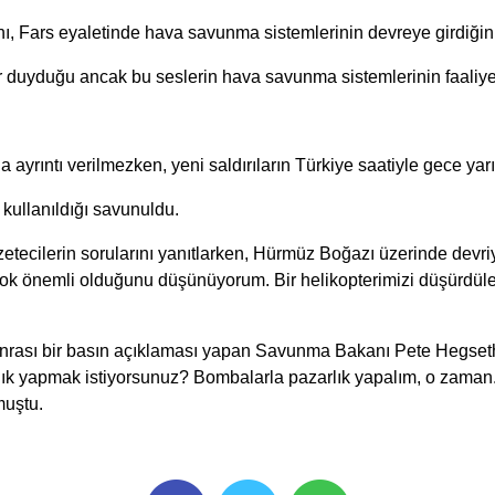
ı, Fars eyaletinde hava savunma sistemlerinin devreye girdiğini 
duyduğu ancak bu seslerin hava savunma sistemlerinin faaliyeti
ıntı verilmezken, yeni saldırıların Türkiye saatiyle gece yarısı
 kullanıldığı savunuldu.
tecilerin sorularını yanıtlarken, Hürmüz Boğazı üzerinde devri
 çok önemli olduğunu düşünüyorum. Bir helikopterimizi düşürdüle
rası bir basın açıklaması yapan Savunma Bakanı Pete Hegseth d
arlık yapmak istiyorsunuz? Bombalarla pazarlık yapalım, o zama
muştu.