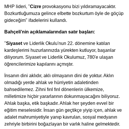
MHP lideri, "
Cizre
provokasyonu bizi yıldıramayacaktır.
Bozkurtluğumuza gelince elbette bozkurtum öyle de göçüp
gideceğim" ifadelerini kullandı.
Bahçeli'nin açıklamalarından satır başları:
"
Siyaset
ve Liderlik Okulu'nun 22. dönemine katılan
kardeşlerimi huzurlarınızda yürekten kutluyor, başarılar
diliyorum. Siyaset ve Liderlik Okulumuz, 780'e ulaşan
öğrencilerimize kapılarını açmıştır.
İnsanın dini aklıdır, aklı olmayanın dini de yoktur. Aklın
olmadığı yerde ahlak ve hürriyetin adaletinden
bahsedilemez. Zihni fırıl fırıl dönenlerin ülkemize,
milletimize hiçbir yararlarının dokunmayacağını biliyoruz.
Ahlak başka, etik başkadır. Ahlak her şeyden evvel bir
eğitim meselesidir. İnsan gün geçtikçe yiyip içen, ahlak ve
adalet mahrumiyetiyle yanıp kavrulan, sosyal medyanın
zehriyle birbirini boğazlayan bir varlık haline gelmektedir.