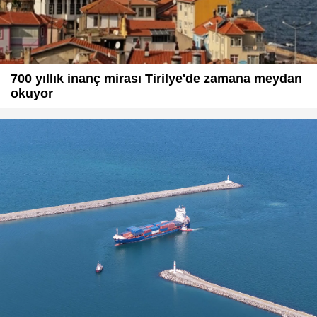
700 yıllık inanç mirası Tirilye'de zamana meydan
okuyor