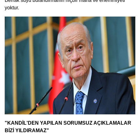
Berrak suyu bulandırmanın hiçbir mana ve ehemmiyeti
yoktur.
"KANDİL'DEN YAPILAN SORUMSUZ AÇIKLAMALAR
BİZİ YILDIRAMAZ"