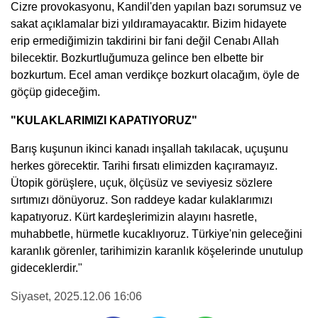
Cizre provokasyonu, Kandil'den yapılan bazı sorumsuz ve
sakat açıklamalar bizi yıldıramayacaktır. Bizim hidayete
erip ermediğimizin takdirini bir fani değil Cenabı Allah
bilecektir. Bozkurtluğumuza gelince ben elbette bir
bozkurtum. Ecel aman verdikçe bozkurt olacağım, öyle de
göçüp gideceğim.
"KULAKLARIMIZI KAPATIYORUZ"
Barış kuşunun ikinci kanadı inşallah takılacak, uçuşunu
herkes görecektir. Tarihi fırsatı elimizden kaçıramayız.
Ütopik görüşlere, uçuk, ölçüsüz ve seviyesiz sözlere
sırtımızı dönüyoruz. Son raddeye kadar kulaklarımızı
kapatıyoruz. Kürt kardeşlerimizin alayını hasretle,
muhabbetle, hürmetle kucaklıyoruz. Türkiye'nin geleceğini
karanlık görenler, tarihimizin karanlık köşelerinde unutulup
gideceklerdir."
Siyaset
, 2025.12.06 16:06