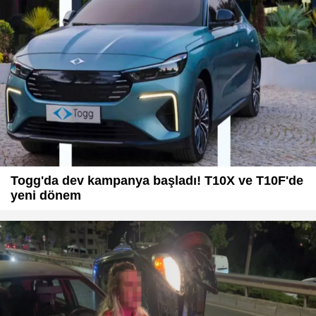
Togg'da dev kampanya başladı! T10X ve T10F'de
yeni dönem