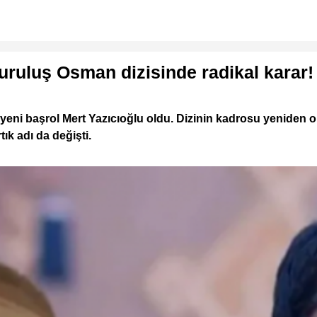
uruluş Osman dizisinde radikal karar!
eni başrol Mert Yazıcıoğlu oldu. Dizinin kadrosu yeniden olu
ık adı da değişti.