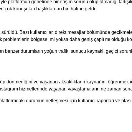
le platformun genelinde bir erişim sorunu olup olmadığı tartışıl
 çok konuşulan başlıklardan biri haline geldi.
sürüldü. Bazı kullanıcılar, direkt mesajlar bölümünde gecikmeler 
nik problemlerin bölgesel mi yoksa daha geniş çaplı mı olduğu ko
enzer durumların yoğun trafik, sunucu kaynaklı geçici sorunlar,
 dönmediğini ve yaşanan aksaklıkların kaynağını öğrenmek için 
 Instagram hizmetlerinde yaşanan yavaşlamaların ne zaman sona er
latformdaki durumun netleşmesi için kullanıcı raporları ve olas