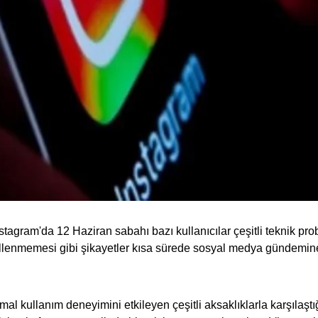
agram'da 12 Haziran sabahı bazı kullanıcılar çeşitli teknik pro
llenmemesi gibi şikayetler kısa sürede sosyal medya gündemine
al kullanım deneyimini etkileyen çeşitli aksaklıklarla karşılaştığ