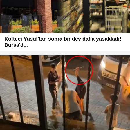
Köfteci Yusuf'tan sonra bir dev daha yasakladı!
Bursa'd...