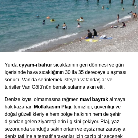
Yurda
eyyam-ı bahur
sıcaklarının geri dönmesi ve gün
içerisinde hava sıcaklığının 30 ila 35 dereceye ulaşması
sonucu Van'da serinlemek isteyen vatandaşlar ve
turistler Van Gölü'nün berrak sularına akın etti.
Denize kıyısı olmamasına rağmen
mavi bayrak
almaya
hak kazanan
Mollakasım Plajı
; temizliği, güvenliği ve
doğal güzellikleriyle hem bölge halkının hem de şehir
dışından gelen ziyaretçilerin ilgisini çekiyor. Plaj, yaz
sezonunda sunduğu sakin ortam ve eşsiz manzarasıyla
deniz tatiline alternatif arayanlar için cazip bir seçenek