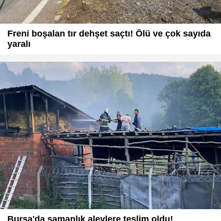
Freni boşalan tır dehşet saçtı! Ölü ve çok sayıda
yaralı
Bursa'da samanlık alevlere teslim oldu!