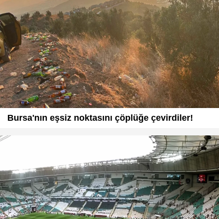
Bursa'nın eşsiz noktasını çöplüğe çevirdiler!