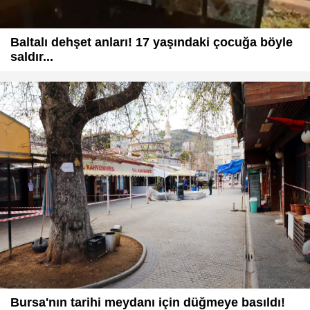
Baltalı dehşet anları! 17 yaşındaki çocuğa böyle
saldır...
Bursa'nın tarihi meydanı için düğmeye basıldı!