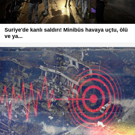
Suriye'de kanlı saldırı! Minibüs havaya uçtu, ölü
ve ya...