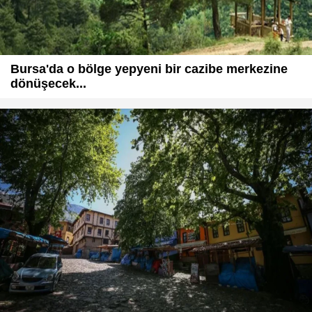
Bursa'da o bölge yepyeni bir cazibe merkezine
dönüşecek...