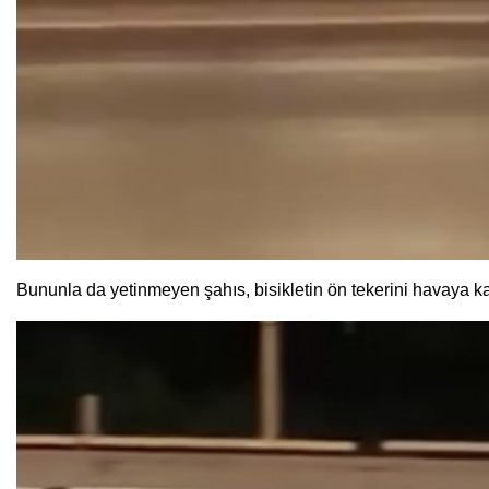
Bununla da yetinmeyen şahıs, bisikletin ön tekerini havaya ka