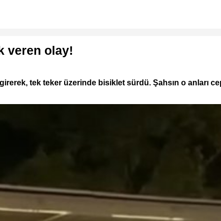
 veren olay!
na girerek, tek teker üzerinde bisiklet sürdü. Şahsın o anları 