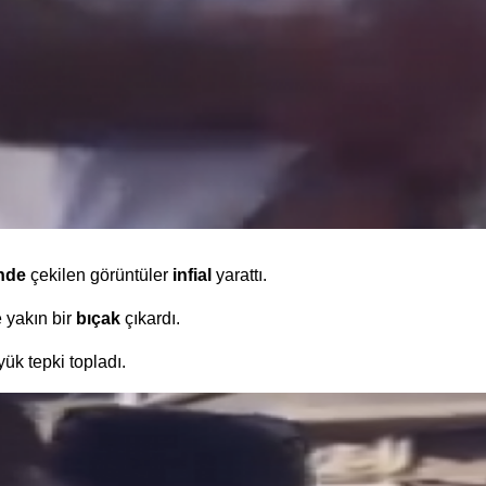
'nde
çekilen görüntüler
infial
yarattı.
 yakın bir
bıçak
çıkardı.
k tepki topladı.