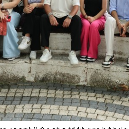
on kapsamında Misi'nin tarihi ve doğal dokusunu keşfetme fırsa