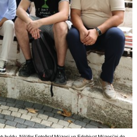
tı buldu. Nilüfer Fotoğraf Müzesi ve Edebiyat Müzesi'ni de