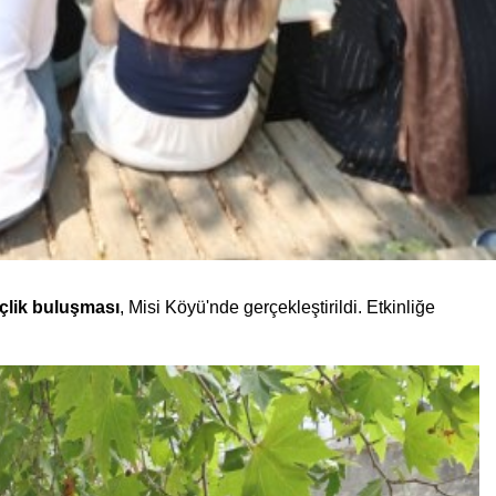
çlik buluşması
, Misi Köyü'nde gerçekleştirildi. Etkinliğe