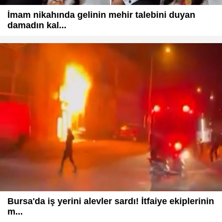
İmam nikahında gelinin mehir talebini duyan
damadın kal...
Bursa'da iş yerini alevler sardı! İtfaiye ekiplerinin
m...