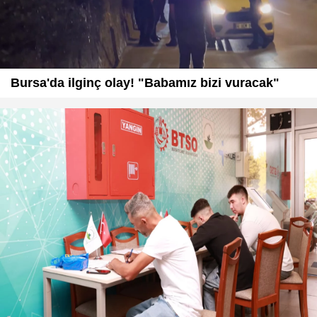
Bursa'da ilginç olay! "Babamız bizi vuracak"