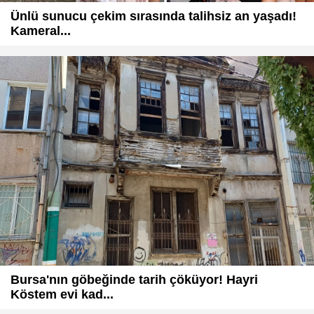
Ünlü sunucu çekim sırasında talihsiz an yaşadı!
Kameral...
Bursa'nın göbeğinde tarih çöküyor! Hayri
Köstem evi kad...