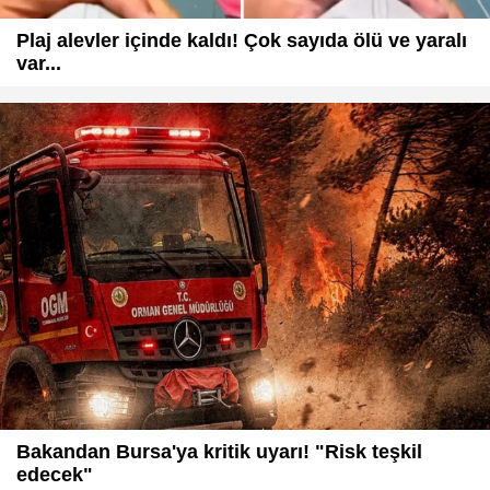
Plaj alevler içinde kaldı! Çok sayıda ölü ve yaralı
var...
Bakandan Bursa'ya kritik uyarı! "Risk teşkil
edecek"