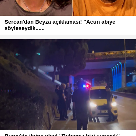
Sercan'dan Beyza açıklaması! "Acun abiye
söyleseydik......
Bursa'da ilginç olay! "Babamız bizi vuracak"