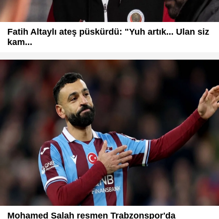
Fatih Altaylı ateş püskürdü: "Yuh artık... Ulan siz
kam...
Mohamed Salah resmen Trabzonspor'da