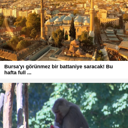
Bursa'yı görünmez bir battaniye saracak! Bu
hafta full ...