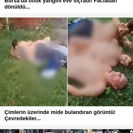
Bursa'da otluk yangını eve sıçradı! Faciadan
dönüldü...
Çimlerin üzerinde mide bulandıran görüntü!
Çevredekiler...