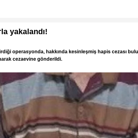
la yakalandı!
ştirdiği operasyonda, hakkında kesinleşmiş hapis cezası bul
anarak cezaevine gönderildi.