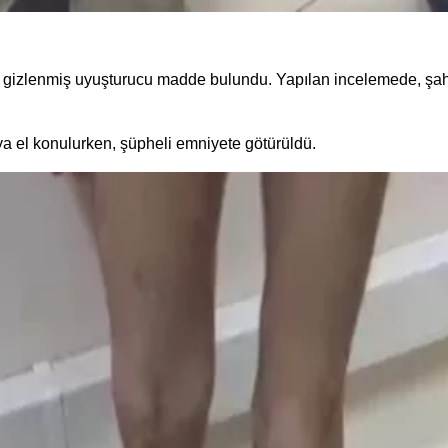
 gizlenmiş uyuşturucu madde bulundu. Yapılan incelemede, şahs
uya el konulurken, şüpheli emniyete götürüldü.