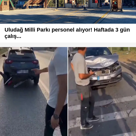
Uludağ Milli Parkı personel alıyor! Haftada 3 gün
çalış...