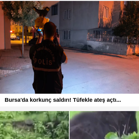
Bursa'da korkunç saldırı! Tüfekle ateş açtı...