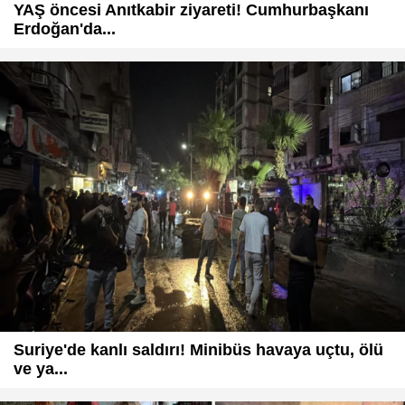
YAŞ öncesi Anıtkabir ziyareti! Cumhurbaşkanı
Erdoğan'da...
Suriye'de kanlı saldırı! Minibüs havaya uçtu, ölü
ve ya...